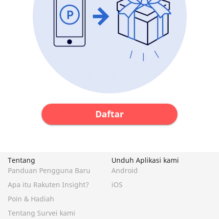
Daftar
Tentang
Unduh Aplikasi kami
Panduan Pengguna Baru
Android
Apa itu Rakuten Insight?
iOS
Poin & Hadiah
Tentang Survei kami